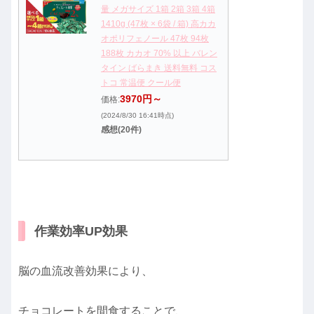
量 メガサイズ 1箱 2箱 3箱 4箱
1410g (47枚 × 6袋 / 箱) 高カカ
オポリフェノール 47枚 94枚
188枚 カカオ 70% 以上 バレン
タイン ばらまき 送料無料 コス
トコ 常温便 クール便
3970円～
価格:
(2024/8/30 16:41時点)
感想(20件)
作業効率UP効果
脳の血流改善効果により、
チョコレートを間食することで、