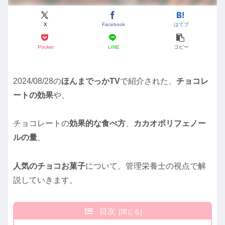
X
Facebook
はてブ
Pocket
LINE
コピー
2024/08/28の
ほんまでっかTV
で紹介された、
チョコレ
ートの効果
や、
チョコレートの
効果的な食べ方
、
カカオポリフェノー
ルの量
、
人気のチョコお菓子
について、管理栄養士の視点で解
説していきます。
目次