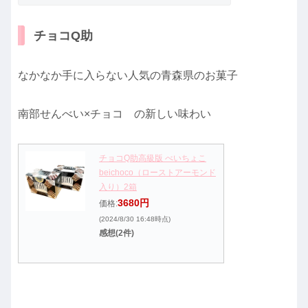
チョコQ助
なかなか手に入らない人気の青森県のお菓子
南部せんべい×チョコ の新しい味わい
チョコQ助高級版 べいちょこ
beichoco（ローストアーモンド
入り）2箱
3680円
価格:
(2024/8/30 16:48時点)
感想(2件)