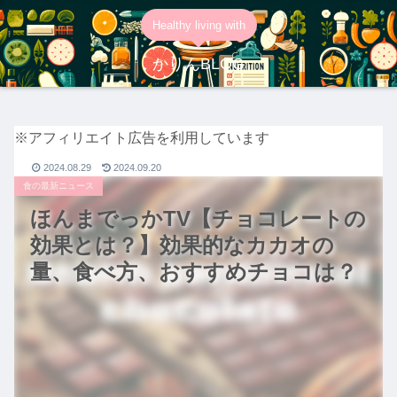
Healthy living with
かりんBLOG
※アフィリエイト広告を利用しています
2024.08.29
2024.09.20
食の最新ニュース
ほんまでっかTV【チョコレートの
効果とは？】効果的なカカオの
量、食べ方、おすすめチョコは？